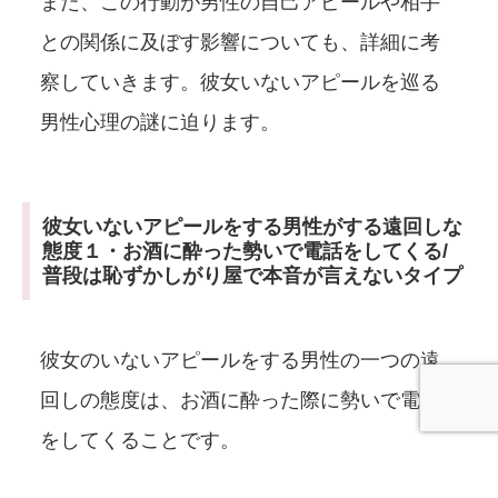
また、この行動が男性の自己アピールや相手
との関係に及ぼす影響についても、詳細に考
察していきます。彼女いないアピールを巡る
男性心理の謎に迫ります。
彼女いないアピールをする男性がする遠回しな
態度１・お酒に酔った勢いで電話をしてくる/
普段は恥ずかしがり屋で本音が言えないタイプ
彼女のいないアピールをする男性の一つの遠
回しの態度は、お酒に酔った際に勢いで電話
をしてくることです。