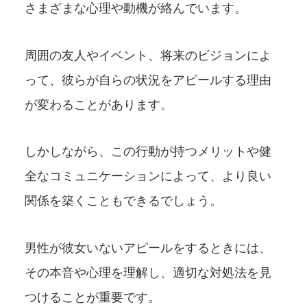
さまざまな心理や動機が絡んでいます。
周囲の友人やイベント、将来のビジョンによ
って、彼らが自らの状況をアピールする理由
が変わることがあります。
しかしながら、この行動が持つメリットや健
全なコミュニケーションによって、より良い
関係を築くこともできるでしょう。
男性が彼女いないアピールをするときには、
その本音や心理を理解し、適切な対処法を見
つけることが重要です。