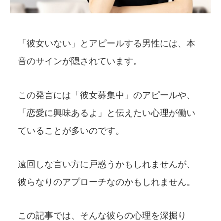
「彼女いない」とアピールする男性には、本
音のサインが隠されています。
この発言には「彼女募集中」のアピールや、
「恋愛に興味あるよ」と伝えたい心理が働い
ていることが多いのです。
遠回しな言い方に戸惑うかもしれませんが、
彼らなりのアプローチなのかもしれません。
この記事では、そんな彼らの心理を深掘り