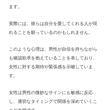
ます。
実際には、彼らは自分を愛してくれる人が現
れることを願っているのかもしれません。
このような心理は、男性が自信を持ちながら
も確認欲求を抱えていることを表しており、
女性に対する期待や緊張感を示唆していま
す。
女性は男性の微妙なサインにも敏感に反応
し、適切なタイミングで関係を深めていくこ