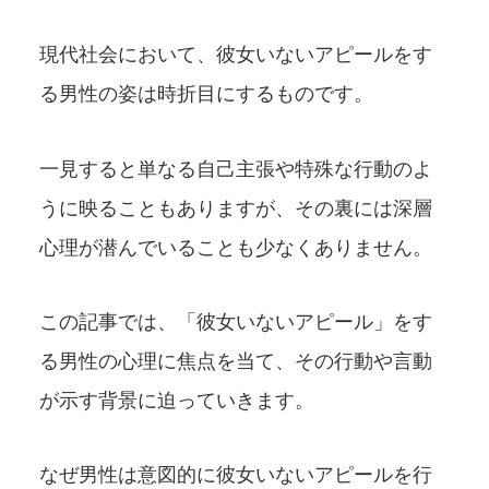
現代社会において、彼女いないアピールをす
る男性の姿は時折目にするものです。
一見すると単なる自己主張や特殊な行動のよ
うに映ることもありますが、その裏には深層
心理が潜んでいることも少なくありません。
この記事では、「彼女いないアピール」をす
る男性の心理に焦点を当て、その行動や言動
が示す背景に迫っていきます。
なぜ男性は意図的に彼女いないアピールを行