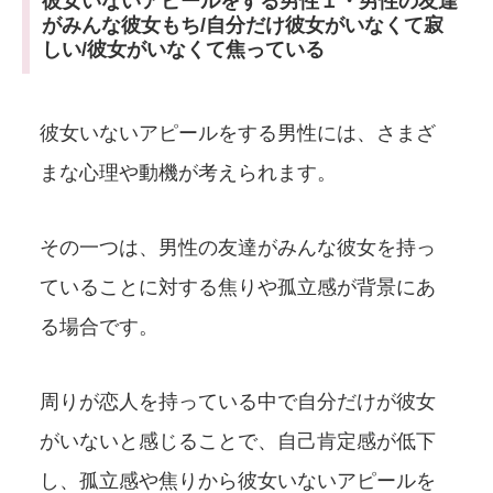
彼女いないアピールをする男性１・男性の友達
がみんな彼女もち/自分だけ彼女がいなくて寂
しい/彼女がいなくて焦っている
彼女いないアピールをする男性には、さまざ
まな心理や動機が考えられます。
その一つは、男性の友達がみんな彼女を持っ
ていることに対する焦りや孤立感が背景にあ
る場合です。
周りが恋人を持っている中で自分だけが彼女
がいないと感じることで、自己肯定感が低下
し、孤立感や焦りから彼女いないアピールを