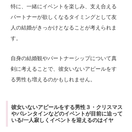
特に、一緒にイベントを楽しみ、支え合える
パートナーが欲しくなるタイミングとして友
人の結婚がきっかけとなることが考えられま
す。
自身の結婚観やパートナーシップについて真
剣に考えることで、彼女いないアピールをす
る男性も増えるのかもしれません。
彼女いないアピールをする男性３・クリスマス
やバレンタインなどのイベントが目前に迫って
いる/一人寂しくイベントを迎えるのはイヤ