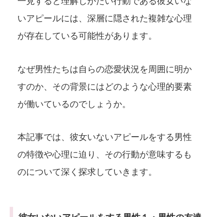
一見すると理解しがたい行動である彼女いな
いアピールには、深層に隠された複雑な心理
が存在している可能性があります。
なぜ男性たちは自らの恋愛状況を周囲に明か
すのか、その背景にはどのような心理的要素
が働いているのでしょうか。
本記事では、彼女いないアピールをする男性
の特徴や心理に迫り、その行動が意味するも
のについて深く探求していきます。