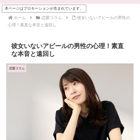
本ページはプロモーションが含まれています。
ホーム
恋愛コラム
彼女いないアピールの男性の
心理！素直な本音と遠回し
彼女いないアピールの男性の心理！素直
な本音と遠回し
恋愛コラム