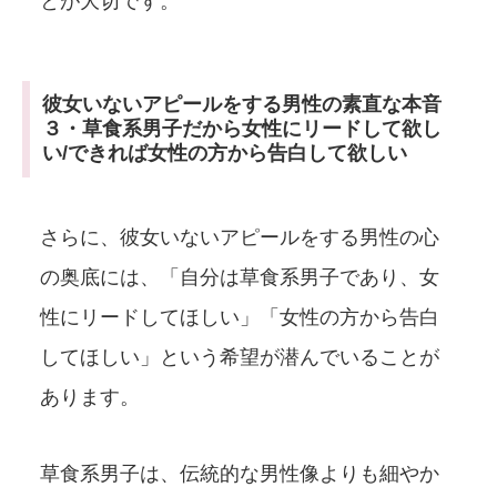
とが大切です。
彼女いないアピールをする男性の素直な本音
３・草食系男子だから女性にリードして欲し
い/できれば女性の方から告白して欲しい
さらに、彼女いないアピールをする男性の心
の奥底には、「自分は草食系男子であり、女
性にリードしてほしい」「女性の方から告白
してほしい」という希望が潜んでいることが
あります。
草食系男子は、伝統的な男性像よりも細やか