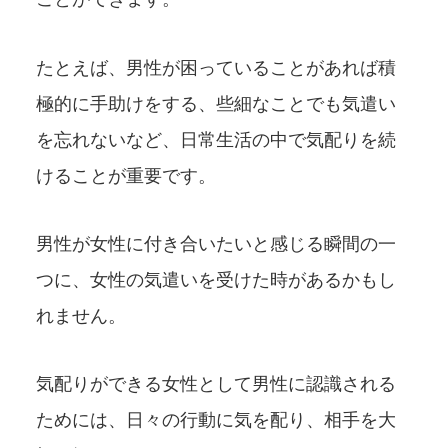
たとえば、男性が困っていることがあれば積
極的に手助けをする、些細なことでも気遣い
を忘れないなど、日常生活の中で気配りを続
けることが重要です。
男性が女性に付き合いたいと感じる瞬間の一
つに、女性の気遣いを受けた時があるかもし
れません。
気配りができる女性として男性に認識される
ためには、日々の行動に気を配り、相手を大