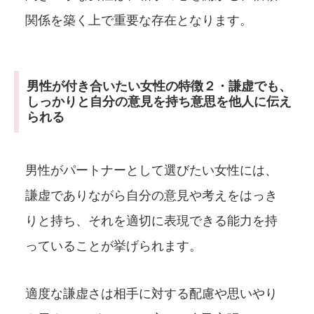
関係を築く上で重要な存在となります。
男性が付き合いたい女性の特徴２・謙虚でも、
しっかりと自分の意見を持ち意思を他人に伝え
られる
男性がパートナーとして選びたい女性には、
謙虚でありながら自分の意見や考えをはっき
りと持ち、それを適切に表現できる能力を持
っていることが挙げられます。
適度な謙虚さは相手に対する配慮や思いやり