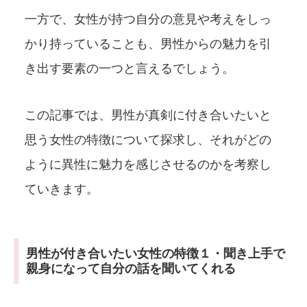
一方で、女性が持つ自分の意見や考えをしっ
かり持っていることも、男性からの魅力を引
き出す要素の一つと言えるでしょう。
この記事では、男性が真剣に付き合いたいと
思う女性の特徴について探求し、それがどの
ように異性に魅力を感じさせるのかを考察し
ていきます。
男性が付き合いたい女性の特徴１・聞き上手で
親身になって自分の話を聞いてくれる