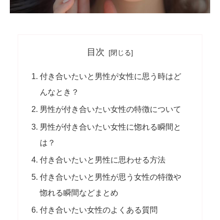
目次
付き合いたいと男性が女性に思う時はど
んなとき？
男性が付き合いたい女性の特徴について
男性が付き合いたい女性に惚れる瞬間と
は？
付き合いたいと男性に思わせる方法
付き合いたいと男性が思う女性の特徴や
惚れる瞬間などまとめ
付き合いたい女性のよくある質問