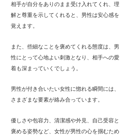
相手が自分をありのまま受け入れてくれ、理
解と尊重を示してくれると、男性は安心感を
覚えます。
また、些細なことを褒めてくれる態度は、男
性にとって心地よい刺激となり、相手への愛
着も深まっていくでしょう。
男性が付き合いたい女性に惚れる瞬間には、
さまざまな要素が絡み合っています。
優しさや包容力、清潔感や外見、自己受容と
褒める姿勢など、女性が男性の心を掴むため