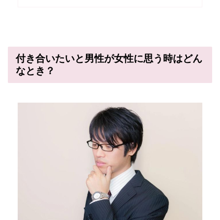
付き合いたいと男性が女性に思う時はどん
なとき？