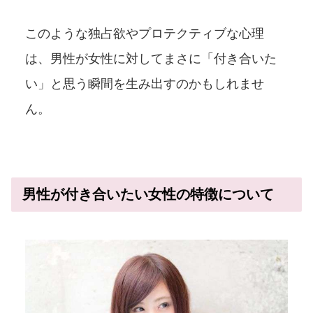
このような独占欲やプロテクティブな心理
は、男性が女性に対してまさに「付き合いた
い」と思う瞬間を生み出すのかもしれませ
ん。
男性が付き合いたい女性の特徴について