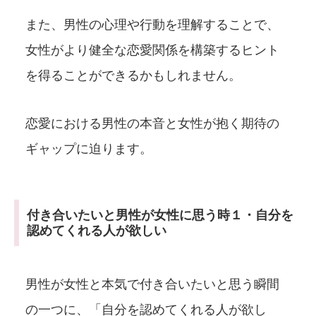
また、男性の心理や行動を理解することで、
女性がより健全な恋愛関係を構築するヒント
を得ることができるかもしれません。
恋愛における男性の本音と女性が抱く期待の
ギャップに迫ります。
付き合いたいと男性が女性に思う時１・自分を
認めてくれる人が欲しい
男性が女性と本気で付き合いたいと思う瞬間
の一つに、「自分を認めてくれる人が欲し