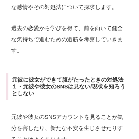
な感情やその対処法について探求します。
過去の恋愛から学びを得て、前を向いて健全
な気持ちで進むための道筋を考察していきま
す。
元彼に彼女ができて腹がたったときの対処法
１・元彼や彼女のSNSは見ない/現状を知ろう
としない
元彼や彼女のSNSアカウントを見ることが気
分を害したり、新たな不安を生じさせたりす