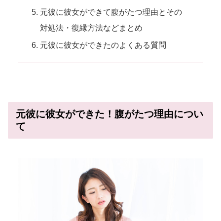
元彼に彼女ができて腹がたつ理由とその
対処法・復縁方法などまとめ
元彼に彼女ができたのよくある質問
元彼に彼女ができた！腹がたつ理由につい
て