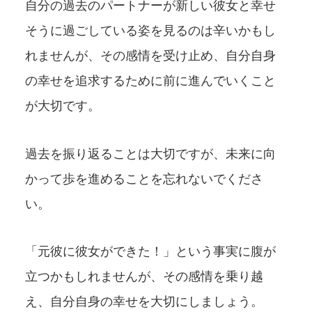
自分の過去のパートナーが新しい彼女と幸せ
そうに過ごしている姿を見るのは辛いかもし
れませんが、その感情を受け止め、自分自身
の幸せを追求するために前に進んでいくこと
が大切です。
過去を振り返ることは大切ですが、未来に向
かって歩を進めることを忘れないでくださ
い。
「元彼に彼女ができた！」という事実に腹が
立つかもしれませんが、その感情を乗り越
え、自分自身の幸せを大切にしましょう。