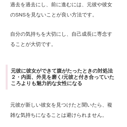
過去を過去にし、前に進むには、元彼や彼女
のSNSを見ないことが良い方法です。
自分の気持ちを大切にし、自己成長に専念す
ることが大切です。
元彼に彼女ができて腹がたったときの対処法
２・内面、外見を磨く/元彼と付き合っていた
ころよりも魅力的な女性になる
元彼が新しい彼女を見つけたと聞いたら、複
雑な気持ちになることは避けられません。