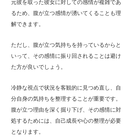
元彼を取った彼女に対しての感情が複雑であ
るため、腹が立つ感情が湧いてくることも理
解できます。
ただし、腹が立つ気持ちを持っているからと
いって、その感情に振り回されることは避け
た方が良いでしょう。
冷静な視点で状況を客観的に見つめ直し、自
分自身の気持ちを整理することが重要です。
腹が立つ理由を深く掘り下げ、その感情に対
処するためには、自己成長や心の整理が必要
となります。