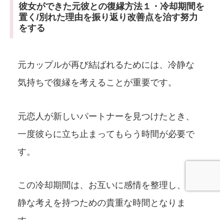
彼女ができた元彼との復縁方法１・冷却期間を
置く/別れた理由を振り返り改善点を治す努力
をする
元カップルが再び結ばれるためには、冷静な
気持ちで復縁を考えることが重要です。
元恋人が新しいパートナーを見つけたとき、
一度彼らに立ち止まってもらう時間が必要で
す。
この冷却期間は、お互いに感情を整理し、冷
静な考えを持つための貴重な時間となりま